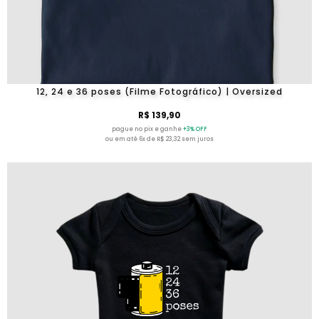
12, 24 e 36 poses (Filme Fotográfico) | Oversized
R$ 139,90
pague no pix e ganhe
+3% OFF
ou em até 6x de R$ 23,32 sem juros