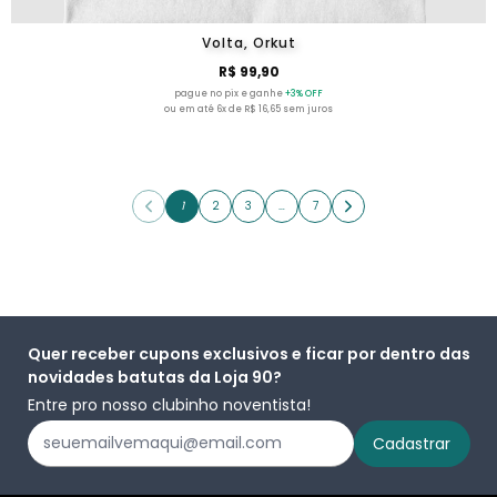
Volta, Orkut
R$ 99,90
pague no pix e ganhe
+3% OFF
ou em até 6x de R$ 16,65 sem juros
1
2
3
…
7
Quer receber cupons exclusivos e ficar por dentro das
novidades batutas da Loja 90?
Entre pro nosso clubinho noventista!