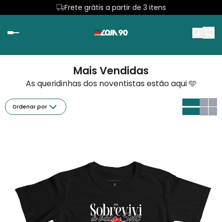
Frete grátis a partir de 3 itens
Primeira troca sem custo
Mais Vendidas
As queridinhas dos noventistas estão aqui 🩵
Ordenar por