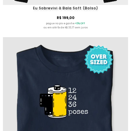
Eu Sobrevivi à Bala Soft (Bolso)
R$ 199,00
pague no pix e ganhe
+3% OFF
ou em até 6x de R$ 33,17 sem juros