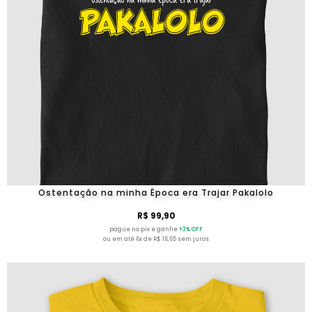
Ostentação na minha Época era Trajar Pakalolo
R$ 99,90
pague no pix e ganhe
+3% OFF
ou em até 6x de R$ 16,65 sem juros