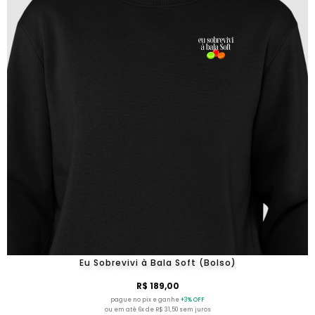
Eu Sobrevivi à Bala Soft (Bolso)
R$ 189,00
pague no pix e ganhe
+3% OFF
ou em até 6x de R$ 31,50 sem juros