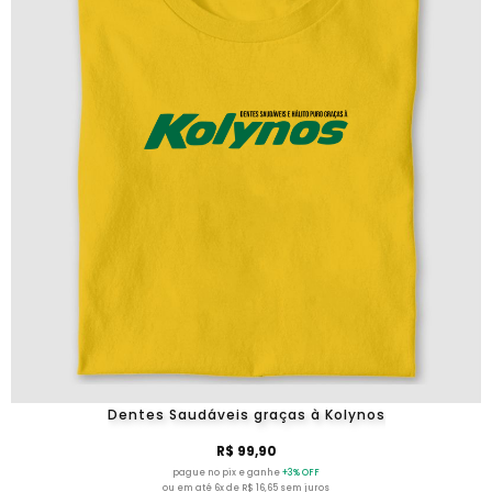
Dentes Saudáveis graças à Kolynos
R$ 99,90
pague no pix e ganhe
+3% OFF
ou em até 6x de R$ 16,65 sem juros