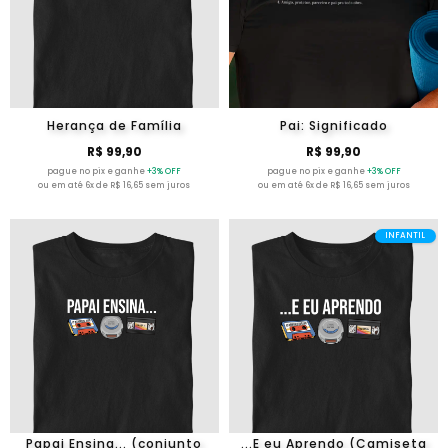
Herança de Família
Pai: Significado
R$ 99,90
R$ 99,90
pague no pix e ganhe
+3% OFF
pague no pix e ganhe
+3% OFF
ou em até 6x de R$ 16,65 sem juros
ou em até 6x de R$ 16,65 sem juros
INFANTIL
Papai Ensina... (conjunto
...E eu Aprendo (Camiseta