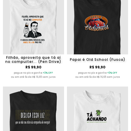
Filhão, aproveita que tá aí
Papai é Old School (Fusca)
no compuiter... (Pen Drive)
R$ 99,90
R$ 99,90
pague no pix e ganhe
+3% OFF
pague no pix e ganhe
+3% OFF
ou em até 6x de R$ 16,65 sem juros
ou em até 6x de R$ 16,65 sem juros