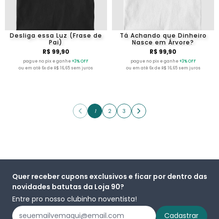
Desliga essa Luz (Frase de
Tá Achando que Dinheiro
Pai)
Nasce em Árvore?
R$ 99,90
R$ 99,90
pague no pix e ganhe
+3% OFF
pague no pix e ganhe
+3% OFF
ou em até 6x de R$ 16,65 sem juros
ou em até 6x de R$ 16,65 sem juros
1
2
3
Quer receber cupons exclusivos e ficar por dentro das
novidades batutas da Loja 90?
Entre pro nosso clubinho noventista!