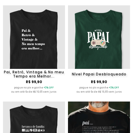
Pai, Retrô, Vintage & No meu
Nível Papai Desbloqueado
Tempo era Melhor...
R$ 99,90
R$ 99,90
pague no pix e ganhe
+3% OFF
pague no pix e ganhe
+3% OFF
ou em até 6x de R$ 16,65 sem juros
ou em até 6x de R$ 16,65 sem juros