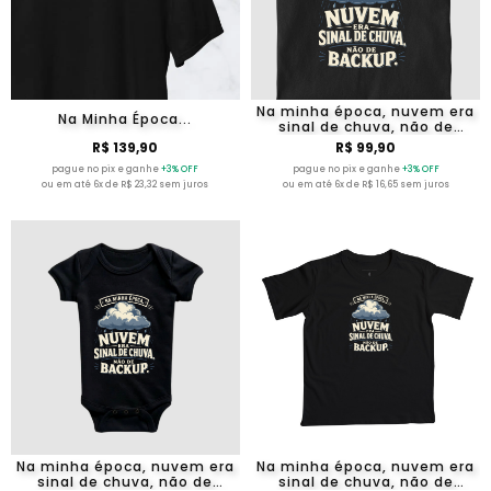
Na minha época, nuvem era
Na Minha Época...
sinal de chuva, não de
backup.
R$ 139,90
R$ 99,90
pague no pix e ganhe
+3% OFF
pague no pix e ganhe
+3% OFF
ou em até 6x de R$ 23,32 sem juros
ou em até 6x de R$ 16,65 sem juros
Na minha época, nuvem era
Na minha época, nuvem era
sinal de chuva, não de
sinal de chuva, não de