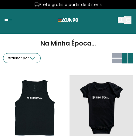
Frete grátis a partir de 3 itens
Na Minha Época...
Ordenar por