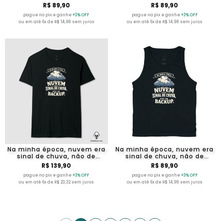
backup.
backup.
R$ 89,90
R$ 89,90
pague no pix e ganhe
+3% OFF
pague no pix e ganhe
+3% OFF
ou em até 6x de R$ 14,98 sem juros
ou em até 6x de R$ 14,98 sem juros
Na minha época, nuvem era
Na minha época, nuvem era
sinal de chuva, não de
sinal de chuva, não de
backup.
backup.
R$ 139,90
R$ 89,90
pague no pix e ganhe
+3% OFF
pague no pix e ganhe
+3% OFF
ou em até 6x de R$ 23,32 sem juros
ou em até 6x de R$ 14,98 sem juros