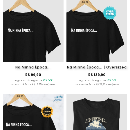
Na Minha Época...
Na Minha Época... | Oversized
R$ 99,90
R$ 139,90
pague no pix e ganhe
+3% OFF
pague no pix e ganhe
+3% OFF
ou em até 6x de R$ 16,65 sem juros
ou em até 6x de R$ 23,32 sem juros