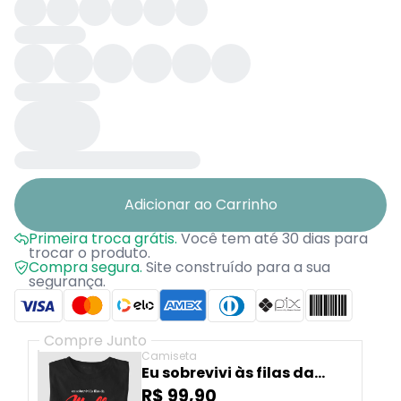
Adicionar ao Carrinho
Primeira troca grátis.
Você tem até 30 dias para
trocar o produto.
Compra segura.
Site construído para a sua
segurança.
Compre Junto
Camiseta
Eu sobrevivi às filas da
Mesbla
R$ 99,90